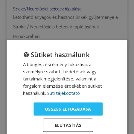
Stroke/Neurológiai betegek táplálása
Letölthető anyagok és hasznos linkek gyűjteménye a
Stroke / Neurológiaia betegek táplálásának
témakörében
🍪 Sütiket használunk
Intenzív terápia
A böngészési élmény fokozása, a
Intenzív terápiáról összeállított letölthető anyagok és
személyre szabott hirdetések vagy
tartalmak megjelenítése, valamint a
hasznos linkek gyűjteménye.
forgalom elemzése érdekében sütiket
használunk.
Süti tájékoztató
Letölthető anyagok Onkológia témakörében
ÖSSZES ELFOGADÁSA
Letölthető anyagok és hasznos linkek gyűjteménye a
onkológiai betegek táplálásterápiája kapcsán
ELUTASÍTÁS