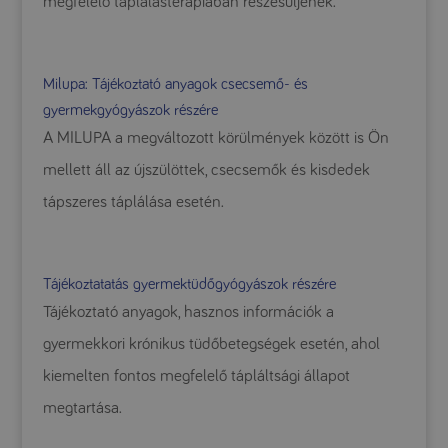
megfelelő táplálásterápiában részesüljenek.
Milupa: Tájékoztató anyagok csecsemő- és
gyermekgyógyászok részére
A MILUPA a megváltozott körülmények között is Ön
mellett áll az újszülöttek, csecsemők és kisdedek
tápszeres táplálása esetén.
Tájékoztatatás gyermektüdőgyógyászok részére
Tájékoztató anyagok, hasznos információk a
gyermekkori krónikus tüdőbetegségek esetén, ahol
kiemelten fontos megfelelő tápláltsági állapot
megtartása.