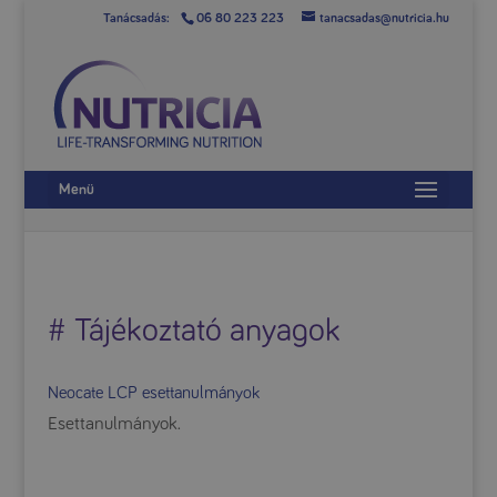
06 80 223 223
tanacsadas@nutricia.hu
Menü
# Tájékoztató anyagok
Neocate LCP esettanulmányok
Esettanulmányok.