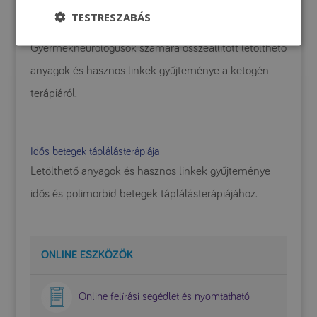
TESTRESZABÁS
Ketogén terápia
Gyermekneurológusok számára összeállított letölthető
anyagok és hasznos linkek gyűjteménye a ketogén
terápiáról.
Idős betegek táplálásterápiája
Letölthető anyagok és hasznos linkek gyűjteménye
idős és polimorbid betegek táplálásterápiájához.
ONLINE ESZKÖZÖK
Online felírási segédlet és nyomtatható