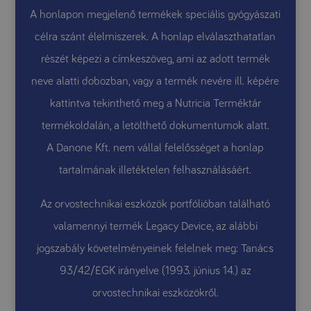
A honlapon megjelenő termékek speciális gyógyászati
célra szánt élelmiszerek. A honlap elválaszthatatlan
részét képezi a címkeszöveg, ami az adott termék
neve alatti dobozban, vagy a termék nevére ill. képére
kattintva tekinthető meg a Nutricia Terméktár
termékoldalán, a letölthető dokumentumok alatt.
A Danone Kft. nem vállal felelősséget a honlap
tartalmának illetéktelen felhasználásáért.
Az orvostechnikai eszközök portfólióban található
valamennyi termék Legacy Device, az alábbi
jogszabály követelményeinek felelnek meg: Tanács
93/42/EGK irányelve (1993. június 14.) az
orvostechnikai eszközökről.