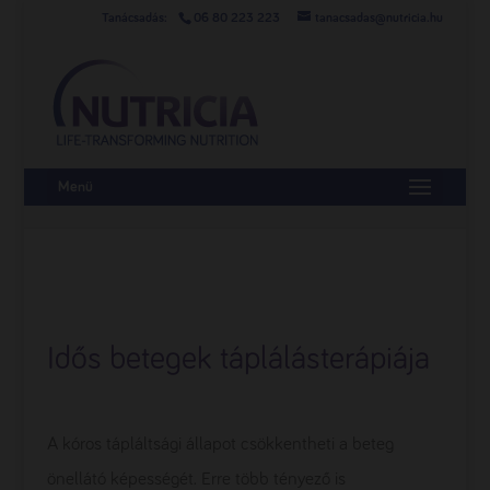
06 80 223 223
tanacsadas@nutricia.hu
Menü
Idős betegek táplálásterápiája
A kóros tápláltsági állapot csökkentheti a beteg
önellátó képességét. Erre több tényező is