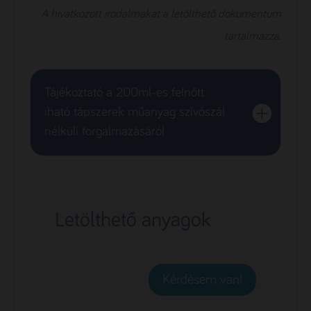
A hivatkozott irodalmakat a letölthető dokumentum
tartalmazza.
Tájékoztató a 200ml-es felnőtt
iható tápszerek műanyag szívószál
nélküli forgalmazásáról
Letölthető anyagok
Kérdésem van!