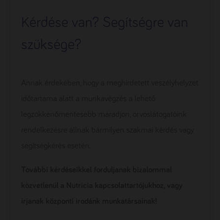
Kérdése van? Segítségre van
szüksége?
Annak érdekében, hogy a meghirdetett veszélyhelyzet
időtartama alatt a munkavégzés a lehető
legzökkenőmentesebb maradjon, orvoslátogatóink
rendelkezésre állnak bármilyen szakmai kérdés vagy
segítségkérés esetén.
További kérdéseikkel forduljanak bizalommal
közvetlenül a Nutricia kapcsolattartójukhoz, vagy
írjanak központi irodánk munkatársainak!