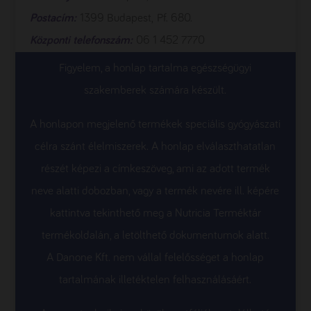
Postacím:
1399 Budapest, Pf. 680.
Központi telefonszám:
06 1 452 7770
Figyelem, a honlap tartalma egészségügyi
szakemberek számára készült.
A honlapon megjelenő termékek speciális gyógyászati
célra szánt élelmiszerek. A honlap elválaszthatatlan
részét képezi a címkeszöveg, ami az adott termék
neve alatti dobozban, vagy a termék nevére ill. képére
kattintva tekinthető meg a Nutricia Terméktár
termékoldalán, a letölthető dokumentumok alatt.
A Danone Kft. nem vállal felelősséget a honlap
tartalmának illetéktelen felhasználásáért.