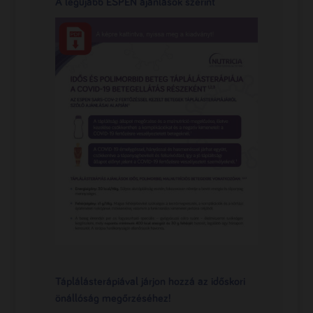
A legújabb ESPEN ajánlások szerint
Táplálásterápiával járjon hozzá az időskori
önállóság megőrzéséhez!