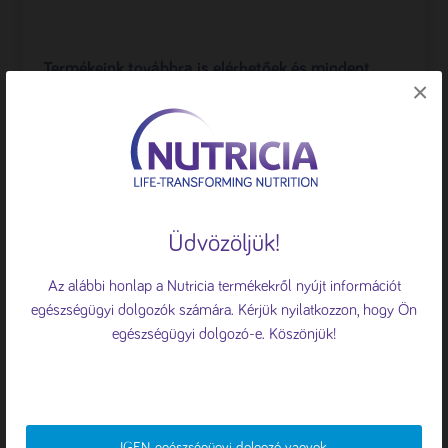
Termékeink továbbra is elérhetőek és mindent
×
megteszünk a folyamatos ellátás érdekében,
támogatva az egészségügyi szakembereket és a
fogyasztókat a megfelelő táplálásterápia /
tápszer használatában.
🍪 Sütiket használunk
A böngészési élmény fokozása, a
Üdvözöljük!
személyre szabott hirdetések vagy
tartalmak megjelenítése, valamint a
Az alábbi honlap a Nutricia termékekről nyújt információt
forgalom elemzése érdekében sütiket
egészségügyi dolgozók számára. Kérjük nyilatkozzon, hogy Ön
használunk.
Süti tájékoztató
egészségügyi dolgozó-e. Köszönjük!
ÖSSZES ELFOGADÁSA
ELUTASÍTÁS
IGEN, egészségügyi dolgozó vagyok.