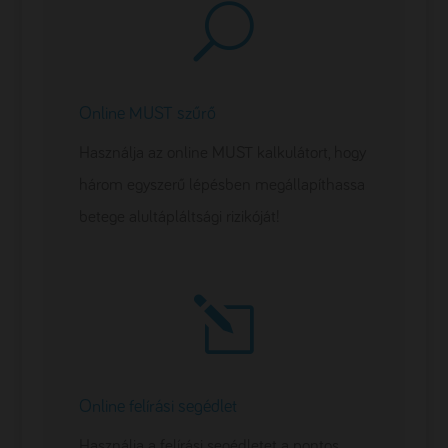
U
Online MUST szűrő
Használja az online MUST kalkulátort, hogy
három egyszerű lépésben megállapíthassa
betege alultápláltsági rizikóját!
l
Online felírási segédlet
Használja a felírási segédletet a pontos