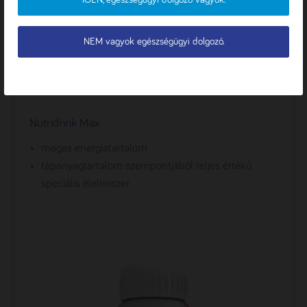
TESTRESZABÁS
NEM vagyok egészségügyi dolgozó.
Nutridrink Max
magas energiatartalom
t
ápanyagtartalom szempontjából teljes értékű
speciális élelmiszer