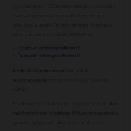
1-3
figyelmeztethet.
65 év feletti betegeinél különösen
fontos, hogy mindenképpen ellenőrizze betege
tápláltsági állapotát. Ezt akár telefonos konzultáció
során is felmérheti az alábbi kérdésekkel:
Történt-e testtömegcsökkenés?
Tapasztalt-e étvágycsökkenést?
Kezdje el a táplálásterápiát már 5%-os
testtömegvesztés
vagy jelentős étvágycsökkenés
esetén!
A szakrendelések korlátozott elérhetősége miatt,
akár
saját hatáskörben is felírhatja 55%-os támogatással
a
speciális -gyógyászati célra szánt – élelmiszert!