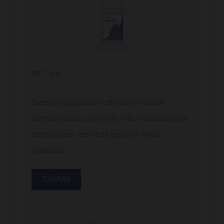
MCT olaj
Speciális gyógyászati célra szánt tápszer
zsírfelszívódási zavarral és más malabszorpciós
betegségben szenvedő egyének diétás
ellátására.
TOVÁBB