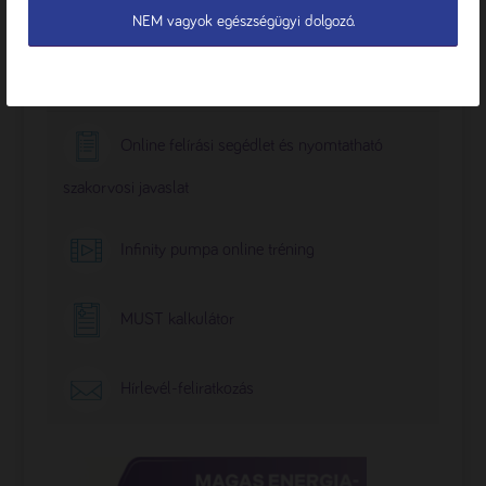
NEM vagyok egészségügyi dolgozó.
ONLINE ESZKÖZÖK
Online felírási segédlet és nyomtatható
szakorvosi javaslat
Infinity pumpa online tréning
MUST kalkulátor
Hírlevél-feliratkozás