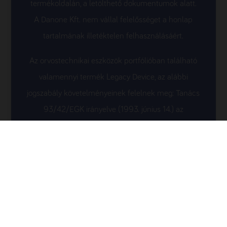
termékoldalán, a letölthető dokumentumok alatt.
A Danone Kft. nem vállal felelősséget a honlap
tartalmának illetéktelen felhasználásáért.
Az orvostechnikai eszközök portfólióban található
valamennyi termék Legacy Device, az alábbi
jogszabály követelményeinek felelnek meg: Tanács
93/42/EGK irányelve (1993. június 14.) az
orvostechnikai eszközökről.
Adatvédelmi nyilatkozat
Websüti nyilatkozat és beállítás
Jogi nyilatkozat
Kapcsolat
nutriciamedical.hu