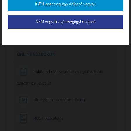
IGEN, egészségügyi dolgozó vagyok.
TESTRESZABÁS
ESET 2.: Gyomorba, folyamatos táplálási móddal
NEM vagyok egészségügyi dolgozó.
ESET 3.: Vékonybélbe, folyamatos táplálási móddal
ONLINE ESZKÖZÖK
Online felírási segédlet és nyomtatható
szakorvosi javaslat
Infinity pumpa online tréning
MUST kalkulátor