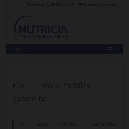
06 80 223 223
tanacsadas@nutricia.hu
Menü
ESET 1. : Bólus táplálás
gyomorba
Az alábbi ajánlások kialakításakor