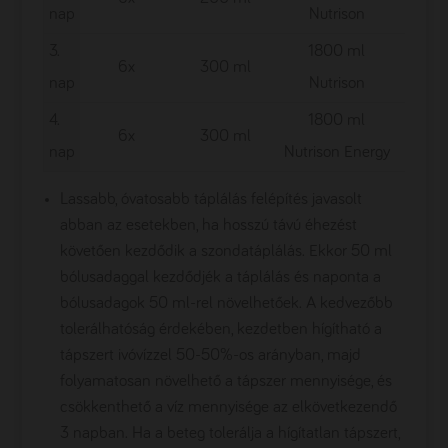
nap
Nutrison
3.
1800 ml
6x
300 ml
1530
nap
Nutrison
4.
1800 ml
6x
300 ml
1404
nap
Nutrison Energy
Lassabb, óvatosabb táplálás felépítés javasolt
abban az esetekben, ha hosszú távú éhezést
követően kezdődik a szondatáplálás. Ekkor 50 ml
bólusadaggal kezdődjék a táplálás és naponta a
bólusadagok 50 ml-rel növelhetőek. A kedvezőbb
tolerálhatóság érdekében, kezdetben hígítható a
tápszert ivóvízzel 50-50%-os arányban, majd
folyamatosan növelhető a tápszer mennyisége, és
csökkenthető a víz mennyisége az elkövetkezendő
3 napban. Ha a beteg tolerálja a hígítatlan tápszert,