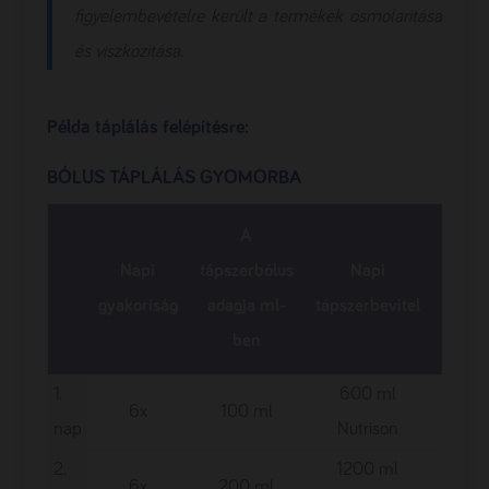
figyelembevételre került a termékek osmolaritása
és viszkozitása.
Példa táplálás felépítésre:
BÓLUS TÁPLÁLÁS GYOMORBA
A
Nap
Napi
tápszerbólus
Napi
táps
gyakoriság
adagja ml-
tápszerbevitel
szaba
ben
tarta
1.
600 ml
6x
100 ml
510 
nap
Nutrison
2.
1200 ml
6x
200 ml
1020