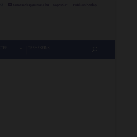
23
tanacsadas@nutricia.hu
Kapcsolat
Publikus honlap
ETEK
TERMÉKEINK