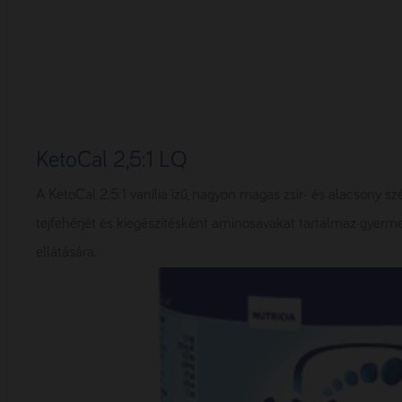
KetoCal 2,5:1 LQ
A KetoCal 2.5:1 vanília ízű, nagyon magas zsír- és alacsony sz
tejfehérjét és kiegészítésként aminosavakat tartalmaz gyermek
ellátására.