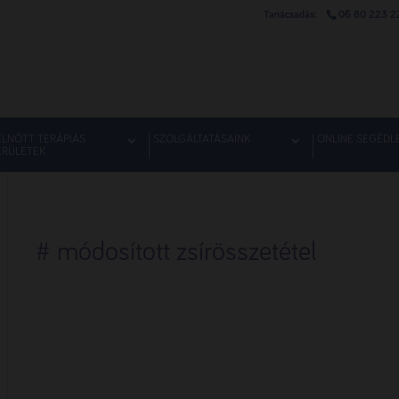
06 80 223 2
ELNŐTT TERÁPIÁS
SZOLGÁLTATÁSAINK
ONLINE SEGÉDL
ERÜLETEK
# módosított zsírösszetétel