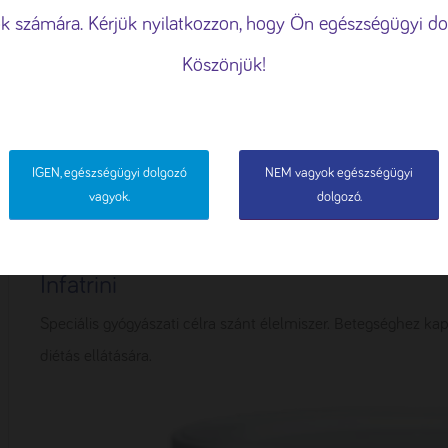
k számára. Kérjük nyilatkozzon, hogy Ön egészségügyi do
ÁS
ELUTASÍTÁS
ÖSSZES 
Köszönjük!
IGEN, egészségügyi dolgozó
NEM vagyok egészségügyi
vagyok.
dolgozó.
Infatrini
Speciális gyógyászati célra szánt élelmiszer. Betegséghez kapc
diétás ellátására.