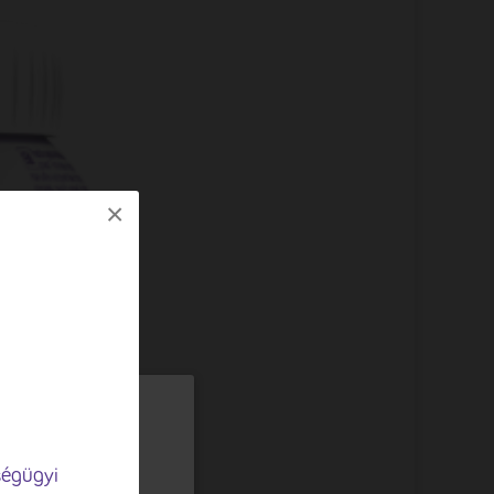
×
gjelenítése,
ségügyi