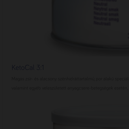
KetoCal 3:1
Magas zsír- és alacsony szénhidráttartalmú, por alakú speciáli
valamint egyéb veleszületett anyagcsere-betegségek esetén, a