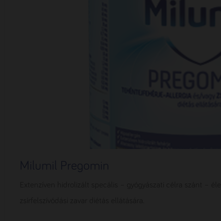
Milumil Pregomin
Extenzíven hidrolizált specális – gyógyászati célra szánt – él
zsírfelszívódási zavar diétás ellátására.