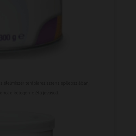
s élelmiszer terápiarezisztens epilepsziában,
hol a ketogén-diéta javasolt.