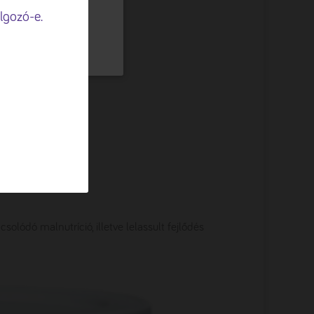
lgozó-e.
ELFOGADÁSA
solódó malnutríció, illetve lelassult fejlődés