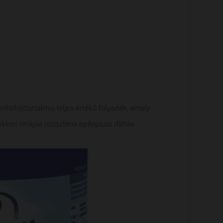
énhidráttartalmú, teljes értékű folyadék, amely
kori terápia rezisztens epilepszia diétás