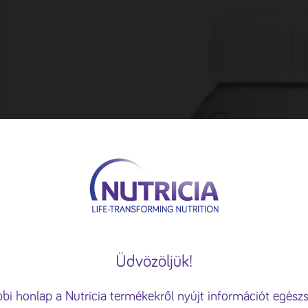
Üdvözöljük!
használunk
ény fokozása, a személyre szabott hirdetések vagy tartalmak me
bbi honlap a Nutricia termékekről nyújt információt egész
lom elemzése érdekében sütiket használunk.
Süti tájékoztató