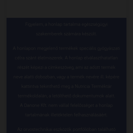
C-vitamin
14
mg
Ásványi anyagok, nyomelemek
Figyelem, a honlap tartalma egészségügyi
nátrium
35,6
mg
szakemberek számára készült.
kálium
113
mg
A honlapon megjelenő termékek speciális gyógyászati
klorid
76,2
mg
célra szánt élelmiszerek. A honlap elválaszthatatlan
kalcium
101
mg
részét képezi a címkeszöveg, ami az adott termék
foszfor
50,9
mg
neve alatti dobozban, vagy a termék nevére ill. képére
magnézium
9,14
mg
kattintva tekinthető meg a Nutricia Terméktár
vas
1,2
mg
termékoldalán, a letölthető dokumentumok alatt.
cink
0,8
mg
A Danone Kft. nem vállal felelősséget a honlap
tartalmának illetéktelen felhasználásáért.
réz
0,075
mg
mangán
0,006
mg
Az orvostechnikai eszközök portfólióban található