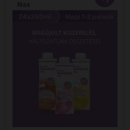
K-vitamin
6,7
μg
B
-vitamin
1
0,15
mg
(thiamin)
B
-vitamin
2
0,20
mg
(riboflavin)
B
-vitamin
3
0,80
mg
(niacin)
B
-vitamin
5
0,80
mg
(pantoténsav)
B
-vitamin
0,11
mg
6
folsav
16
μg
B
-vitamin
0,30
μg
12
biotin
4,0
μg