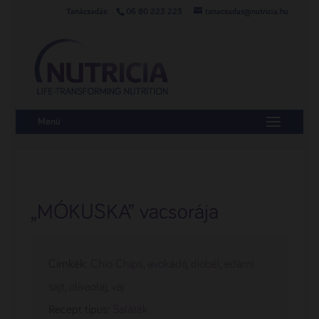
06 80 223 223
tanacsadas@nutricia.hu
Menü
„MÓKUSKA” vacsorája
Címkék:
Chio Chips
,
avokádó
,
dióbél
,
edámi
sajt
,
olívaolaj
,
vaj
Recept típus:
Saláták