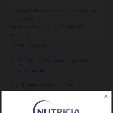
Az avokádót villával összetörjük és elkeverjük a vajjal
és olíva olajjal.
Egy tányérra tesszük, mellé csinosítjuk a többi
hozzávalót is.
ONLINE ESZKÖZÖK
Online felírási segédlet és nyomtatható
szakorvosi javaslat
Infinity pumpa online tréning
×
MUST kalkulátor