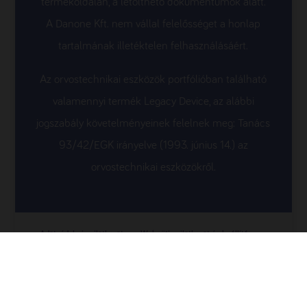
termékoldalán, a letölthető dokumentumok alatt.
A Danone Kft. nem vállal felelősséget a honlap
tartalmának illetéktelen felhasználásáért.
Az orvostechnikai eszközök portfólióban található
valamennyi termék Legacy Device, az alábbi
jogszabály követelményeinek felelnek meg: Tanács
93/42/EGK irányelve (1993. június 14.) az
orvostechnikai eszközökről.
Adatvédelmi nyilatkozat
Websüti nyilatkozat és beállítás
Jogi nyilatkozat
Kapcsolat
nutriciamedical.hu