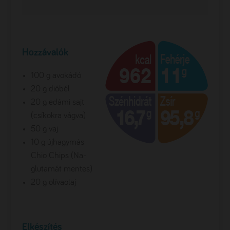
Hozzávalók
100 g avokádó
20 g dióbél
20 g edámi sajt
(csíkokra vágva)
50 g vaj
10 g újhagymás
Chio Chips (Na-
glutamát mentes)
20 g olívaolaj
Elkészítés