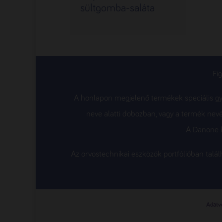
sültgomba-saláta
Fi
A honlapon megjelenő termékek speciális gyó
neve alatti dobozban, vagy a termék nevé
A Danone K
Az orvostechnikai eszközök portfólióban tal
Adatvé