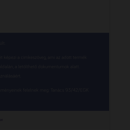
lt.
ét képezi a címkeszöveg, ami az adott termék
oldalán, a letölthető dokumentumok alatt.
ználásáért.
etelményeinek felelnek meg: Tanács 93/42/EGK
at