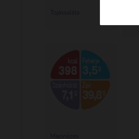
Tojássaláta
Maj
vit
Majonézes