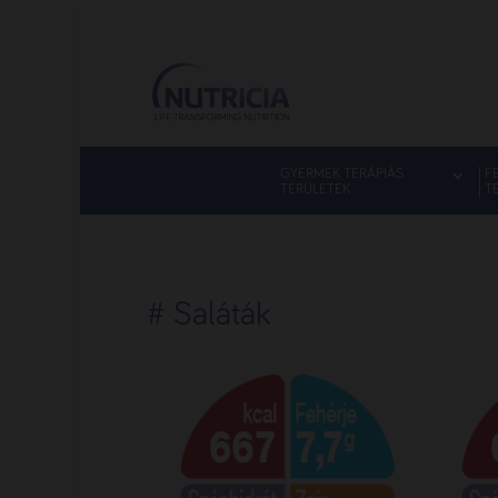
GYERMEK TERÁPIÁS
F
TERÜLETEK
T
# Saláták