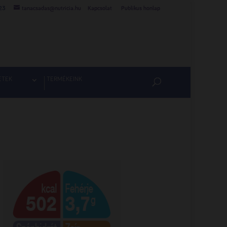
23
tanacsadas@nutricia.hu
Kapcsolat
Publikus honlap
ETEK
TERMÉKEINK