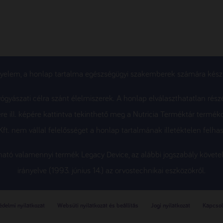
gyelem, a honlap tartalma egészségügyi szakemberek számára készü
gyászati célra szánt élelmiszerek. A honlap elválaszthatatlan rész
re ill. képére kattintva tekinthető meg a Nutricia Terméktár termék
ft. nem vállal felelősséget a honlap tartalmának illetéktelen felhas
álható valamennyi termék Legacy Device, az alábbi jogszabály köv
irányelve (1993. június 14.) az orvostechnikai eszközökről.
delmi nyilatkozat
Websüti nyilatkozat és beállítás
Jogi nyilatkozat
Kapcsol