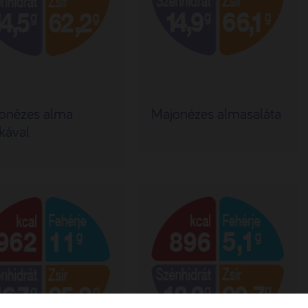
onézes alma
Majonézes almasaláta
kával