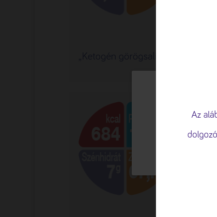
„Ketogén görögsali”
„MÓ
🍪 Sütiket 
A böngészési élm
Az alá
valamint a forga
dolgozó
TESTRESZAB