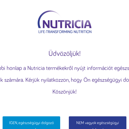
KUSKA” vacsorája
Gyümölcssaláta
Üdvözöljük!
használunk
ény fokozása, a személyre szabott hirdetések vagy tartalmak me
bbi honlap a Nutricia termékekről nyújt információt egész
lom elemzése érdekében sütiket használunk.
Süti tájékoztató
k számára. Kérjük nyilatkozzon, hogy Ön egészségügyi do
ÁS
ELUTASÍTÁS
ÖSSZES 
Köszönjük!
IGEN, egészségügyi dolgozó
NEM vagyok egészségügyi