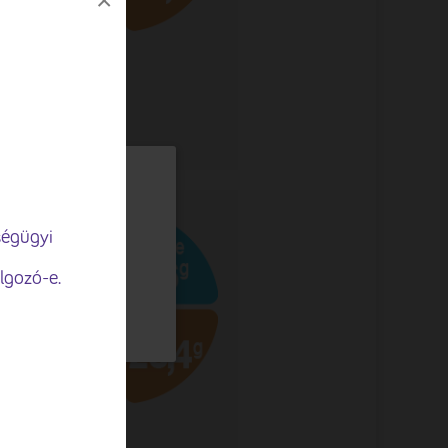
×
Virslisaláta
gjelenítése,
ségügyi
lgozó-e.
ELFOGADÁSA