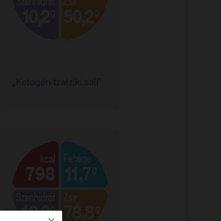
„Ketogén tzatziki sali”