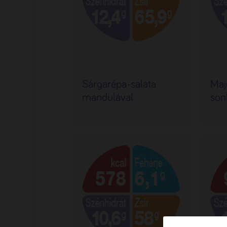
Sárgarépa-saláta
Maj
mandulával
son