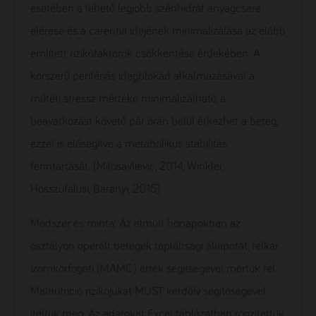
esetében a lehető legjobb szénhidrát anyagcsere
elérése és a carentia idejének minimalizálása az előbb
említett rizikófaktorok csökkentése érdekében. A
korszerű perifériás idegblokád alkalmazásával a
műtéti stressz mértéke minimalizálható, a
beavatkozást követő pár órán belül étkezhet a beteg,
ezzel is elősegítve a metabolikus stabilitás
fenntartását. (Milosavlievic, 2014, Winkler,
Hosszúfalusi, Baranyi, 2015)
Módszer és minta: Az elmúlt hónapokban az
osztályon operált betegek tápláltsági állapotát, felkar
izomkörfogati (MAMC) érték segítségével mértük fel.
Malnutríció rizikójukat MUST kérdőív segítéségével
ítéltük meg. Az adatokat Excel táblázatban rögzítettük