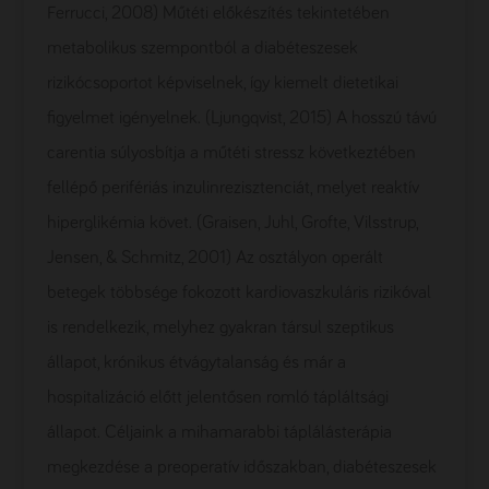
Ferrucci, 2008) Műtéti előkészítés tekintetében
metabolikus szempontból a diabéteszesek
rizikócsoportot képviselnek, így kiemelt dietetikai
figyelmet igényelnek. (Ljungqvist, 2015) A hosszú távú
carentia súlyosbítja a műtéti stressz következtében
fellépő perifériás inzulinrezisztenciát, melyet reaktív
hiperglikémia követ. (Graisen, Juhl, Grofte, Vilsstrup,
Jensen, & Schmitz, 2001) Az osztályon operált
betegek többsége fokozott kardiovaszkuláris rizikóval
is rendelkezik, melyhez gyakran társul szeptikus
állapot, krónikus étvágytalanság és már a
hospitalizáció előtt jelentősen romló tápláltsági
állapot. Céljaink a mihamarabbi táplálásterápia
megkezdése a preoperatív időszakban, diabéteszesek