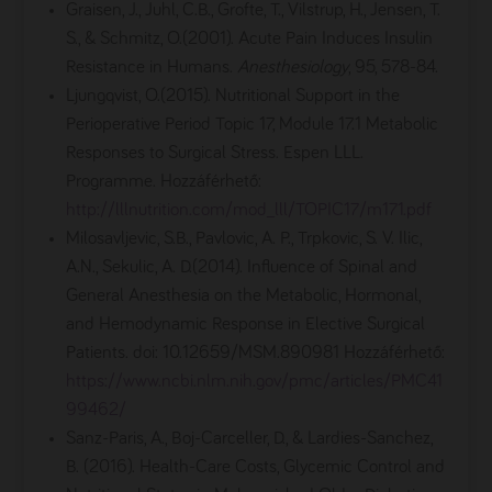
Graisen, J., Juhl, C.B., Grofte, T., Vilstrup, H., Jensen, T.
S., & Schmitz, O.(2001). Acute Pain Induces Insulin
Resistance in Humans.
Anesthesiology
, 95, 578-84.
Ljungqvist, O.(2015). Nutritional Support in the
Perioperative Period Topic 17, Module 17.1 Metabolic
Responses to Surgical Stress. Espen LLL.
Programme. Hozzáférhető:
http://
lllnutrition.com/mod_lll/TOPIC17/m171.pdf
Milosavljevic, S.B., Pavlovic, A. P., Trpkovic, S. V. Ilic,
A.N., Sekulic, A. D.(2014). Influence of Spinal and
General Anesthesia on the Metabolic, Hormonal,
and Hemodynamic Response in Elective Surgical
Patients. doi: 10.12659/MSM.890981 Hozzáférhető:
https://www.ncbi.nlm.nih.gov/pmc/articles/PMC41
99462
/
Sanz-Paris, A., Boj-Carceller, D., & Lardies-Sanchez,
B. (2016). Health-Care Costs, Glycemic Control and