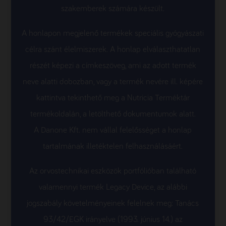
szakemberek számára készült.
A honlapon megjelenő termékek speciális gyógyászati
célra szánt élelmiszerek. A honlap elválaszthatatlan
részét képezi a címkeszöveg, ami az adott termék
neve alatti dobozban, vagy a termék nevére ill. képére
kattintva tekinthető meg a Nutricia Terméktár
termékoldalán, a letölthető dokumentumok alatt.
A Danone Kft. nem vállal felelősséget a honlap
tartalmának illetéktelen felhasználásáért.
Az orvostechnikai eszközök portfólióban található
valamennyi termék Legacy Device, az alábbi
jogszabály követelményeinek felelnek meg: Tanács
93/42/EGK irányelve (1993. június 14.) az