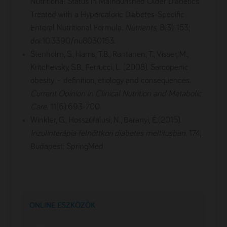
Nutritional Status in Malnourished Older Diabetics
Treated with a Hypercaloric Diabetes-Specific
Enteral Nutritional Formula.
Nutrients,
8(3), 153;
doi:10.3390/nu8030153.
Stenholm, S., Harris, T.B., Rantanen, T., Visser, M.,
Kritchevsky, S.B., Ferrucci, L. (2008). Sarcopenic
obesity – definition, etiology and consequences.
Current Opinion in Clinical Nutrition and Metabolic
Care.
11(6):693-700
Winkler, G., Hosszúfalusi, N., Baranyi, É.(2015).
Inzulinterápia felnőttkori diabetes mellitusban.
174,
Budapest: SpringMed
ONLINE ESZKÖZÖK