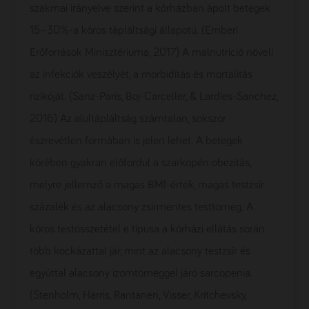
szakmai irányelve szerint a kórházban ápolt betegek
15–30%-a kóros tápláltsági állapotú. (Emberi
Erőforrások Minisztériuma, 2017) A malnutríció növeli
az infekciók veszélyét, a morbiditás és mortalitás
rizikóját. (Sanz-Paris, Boj-Carceller, & Lardies-Sanchez,
2016) Az alultápláltság számtalan, sokszor
észrevétlen formában is jelen lehet. A betegek
körében gyakran előfordul a szarkopén obezitás,
melyre jellemző a magas BMI-érték, magas testzsír
százalék és az alacsony zsírmentes testtömeg. A
kóros testösszetétel e típusa a kórházi ellátás során
több kockázattal jár, mint az alacsony testzsír és
egyúttal alacsony izomtömeggel járó sarcopenia.
(Stenholm, Harris, Rantanen, Visser, Kritchevsky,