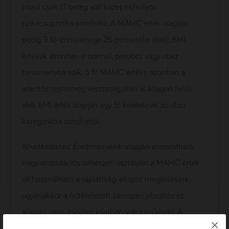
közül csak 11 beteg volt közepes/súlyos
rizikócsoportba sorolható. A MAMC érték alapján
pedig 9 fő izomtömege 25 percentilis alatti, BMI
értékük azonban a normál, preobez vagy obez
tartományba esik. 5 fő MAMC értéke azonban a
jelentős testtömeg veszteség után is átlagon felüli,
akik BMI érték alapján egy fő kivételével az obez
kategóriába sorolhatók.
Következtetés: Eredményeink alapján elmondható,
hogy amputációs sebészeti osztályon a MAMC érték
jól használható a tápláltsági állapot megítélésére,
ugyanakkor a feltételezett sarcopen obezitás ez
alapján nem minden esetben volt kiszűrhető. A
×
különböző módszerek eredményei nem adtak