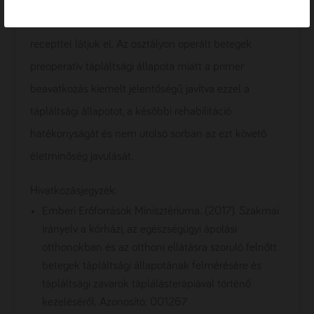
kiválasztását követően szakorvosi javaslattal vagy
recepttel látjuk el. Az osztályon operált betegek
preoperatív tápláltsági állapota miatt a primer
beavatkozás kiemelt jelentőségű, javítva ezzel a
tápláltsági állapotot, a későbbi rehabilitáció
hatékonyságát és nem utolsó sorban az ezt követő
életminőség javulását.
Hivatkozásjegyzék:
Emberi Erőforrások Minisztériuma. (2017). Szakmai
irányelv a kórházi, az egészségügyi ápolási
otthonokban és az otthoni ellátásra szoruló felnőtt
betegek tápláltsági állapotának felmérésére és
tápláltsági zavarok táplálásterápiával történő
kezeléséről. Azonosító: 001267