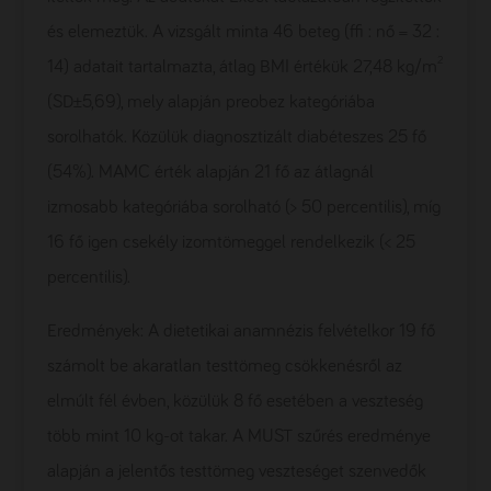
és elemeztük. A vizsgált minta 46 beteg (ffi : nő = 32 :
2
14) adatait tartalmazta, átlag BMI értékük 27,48 kg/m
(SD±5,69), mely alapján preobez kategóriába
sorolhatók. Közülük diagnosztizált diabéteszes 25 fő
(54%). MAMC érték alapján 21 fő az átlagnál
izmosabb kategóriába sorolható (> 50 percentilis), míg
16 fő igen csekély izomtömeggel rendelkezik (< 25
percentilis).
Eredmények: A dietetikai anamnézis felvételkor 19 fő
számolt be akaratlan testtömeg csökkenésről az
elmúlt fél évben, közülük 8 fő esetében a veszteség
több mint 10 kg-ot takar. A MUST szűrés eredménye
alapján a jelentős testtömeg veszteséget szenvedők