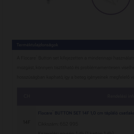
Terméktulajdonságok
®
A Flocare
Button set kifejezetten a mindennapi használatra
mozgást, könnyen tisztítható és problémamentesen viselhet
hosszúságban kapható, így a beteg igényeinek megfelelő vá
CH
Rendelési in
®
Flocare
BUTTON SET 14F 1,0 cm tápláló csatlak
14F
Cikkszám: 652 995
Kiszerelési egység: 1 db (1 karton 1 db)