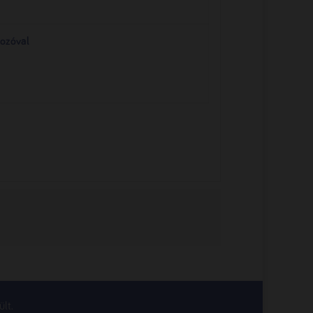
ozóval
lt.