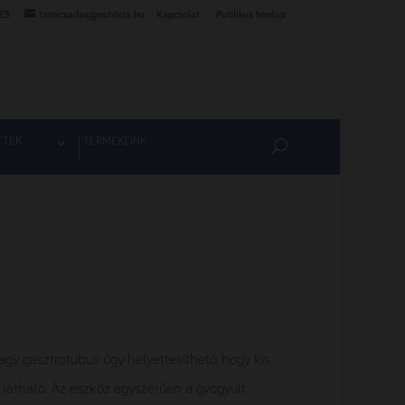
23
tanacsadas@nutricia.hu
Kapcsolat
Publikus honlap
ETEK
TERMÉKEINK
gy gasztrotubus úgy helyettesíthető, hogy kis
 látható. Az eszköz egyszerűen a gyógyult