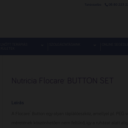
06 80 223 2
ELNŐTT TERÁPIÁS
SZOLGÁLTATÁSAINK
ONLINE SEGÉDL
ERÜLETEK
Nutricia Flocare
BUTTON SET
®
Leírás
®
A Flocare
Button egy olyan táplálóeszköz, amellyel pl. PEG va
méretének köszönhetően nem feltűnő, így a ruházat alatt alig