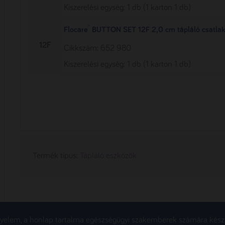
Kiszerelési egység: 1 db (1 karton 1 db)
®
Flocare
BUTTON SET 12F 2,0 cm tápláló csatlak
12F
Cikkszám: 652 980
Kiszerelési egység: 1 db (1 karton 1 db)
Termék típus:
Tápláló eszközök
gyelem, a honlap tartalma egészségügyi szakemberek számára készü