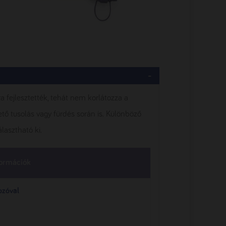
 fejlesztették, tehát nem korlátozza a
ő tusolás vagy fürdés során is. Különböző
lasztható ki.
formációk
ozóval