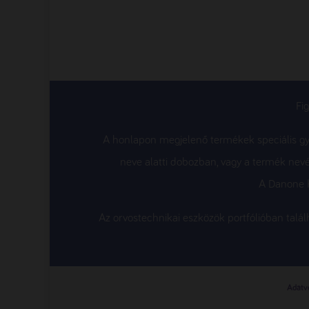
Fi
A honlapon megjelenő termékek speciális gyó
neve alatti dobozban, vagy a termék nevé
A Danone K
Az orvostechnikai eszközök portfólióban tal
Adatvé