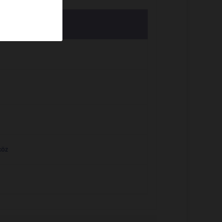
lemzők
köz