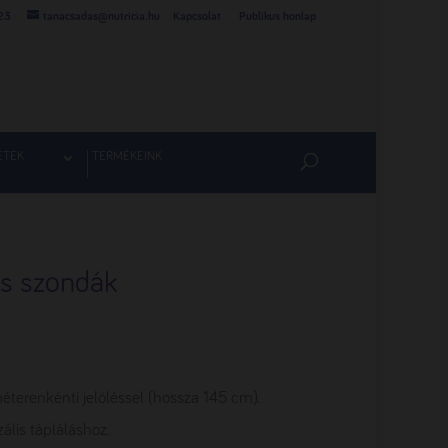
23
tanacsadas@nutricia.hu
Kapcsolat
Publikus honlap
ETEK
TERMÉKEINK
is szondák
méterenkénti jelöléssel (hossza 145 cm).
lis tápláláshoz.