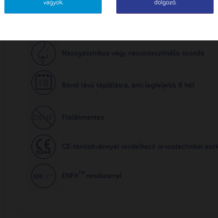
vagyok.
dolgozó.
Termékjel
Nazogasztrikus vagy nazointesztinális szonda
Rövid távú táplálásra, ami legfeljebb 8 hét
Ftalátmentes
CE-tanúsítvánnyal rendelkező orvostechnikai esz
TM
ENFit
rendszerrel