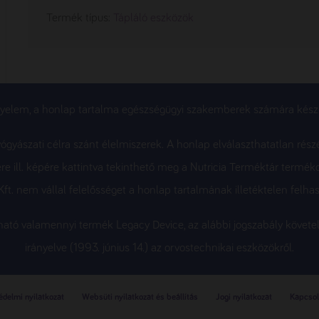
Termék típus:
Tápláló eszközök
gyelem, a honlap tartalma egészségügyi szakemberek számára készü
gyászati célra szánt élelmiszerek. A honlap elválaszthatatlan rész
re ill. képére kattintva tekinthető meg a Nutricia Terméktár termék
ft. nem vállal felelősséget a honlap tartalmának illetéktelen felhas
álható valamennyi termék Legacy Device, az alábbi jogszabály köv
irányelve (1993. június 14.) az orvostechnikai eszközökről.
delmi nyilatkozat
Websüti nyilatkozat és beállítás
Jogi nyilatkozat
Kapcsol