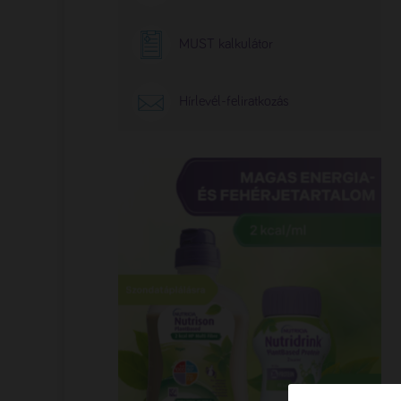
MUST kalkulátor
Hírlevél-feliratkozás