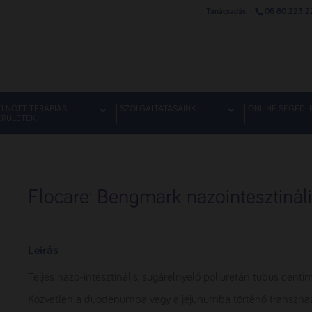
06 80 223 2
ELNŐTT TERÁPIÁS
SZOLGÁLTATÁSAINK
ONLINE SEGÉDL
ERÜLETEK
Flocare
Bengmark nazointesztinál
®
Leírás
Teljes nazo-intesztinális, sugárelnyelő poliuretán tubus centi
Közvetlen a duodenumba vagy a jejunumba történő transznazá