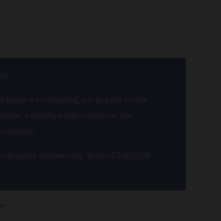
lt.
ét képezi a címkeszöveg, ami az adott termék
oldalán, a letölthető dokumentumok alatt.
ználásáért.
etelményeinek felelnek meg: Tanács 93/42/EGK
at