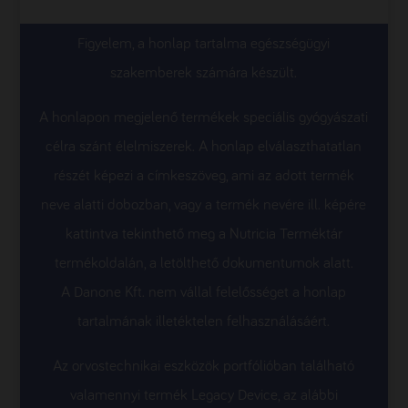
Figyelem, a honlap tartalma egészségügyi
szakemberek számára készült.
A honlapon megjelenő termékek speciális gyógyászati
célra szánt élelmiszerek. A honlap elválaszthatatlan
részét képezi a címkeszöveg, ami az adott termék
neve alatti dobozban, vagy a termék nevére ill. képére
kattintva tekinthető meg a Nutricia Terméktár
termékoldalán, a letölthető dokumentumok alatt.
A Danone Kft. nem vállal felelősséget a honlap
tartalmának illetéktelen felhasználásáért.
Az orvostechnikai eszközök portfólióban található
valamennyi termék Legacy Device, az alábbi