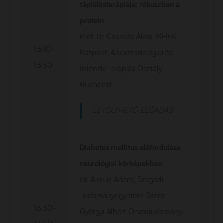
táplálásterápiája: fókuszban a
protein
Prof. Dr. Csomós Ákos, MHEK,
13:10-
Központi Aneszteziológiai és
13:30
Intenzív Terápiás Osztály,
Budapest
LETÖLTHETŐ ELŐADÁS
Diabetes mellitus előfordulása
neurológiai kórképekben
Dr. Annus Ádám; Szegedi
Tudományegyetem Szent-
13:30-
Györgyi Albert Orvostudományi