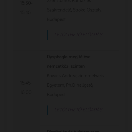
Szent János Kórház és
15:30-
Szakrendelő, Stroke Osztály,
15:45
Budapest
LETÖLTHETŐ ELŐADÁS
Dysphagia megítélése
nemzetközi szinten
Kovács Andrea; Semmelweis
15:45-
Egyetem, Ph.D. hallgató,
16:00
Budapest
LETÖLTHETŐ ELŐADÁS