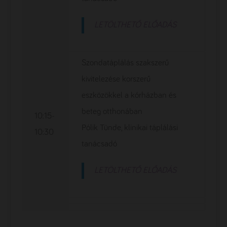
LETÖLTHETŐ ELŐADÁS
Szondatáplálás szakszerű
kivitelezése korszerű
eszközökkel a kórházban és
beteg otthonában
10:15-
Pólik Tünde, klinikai táplálási
10:30
tanácsadó
LETÖLTHETŐ ELŐADÁS