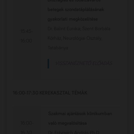
Diszfágiás és tudatzavaros
betegek szondatáplálásának
gyakorlati megközelítése
Dr. Bálint Eunika; Szent Borbála
15:45-
Kórház, Neurológiai Osztály,
16:00
Tatabánya
VISSZANÉZHETŐ ELŐADÁS
16:00-17:30 KEREKASZTAL TÉMÁK
Szakmai ajánlások klinikumban
16:00-
való megvalósítása
16:30
Dr. Folyovich András Ph.D.;