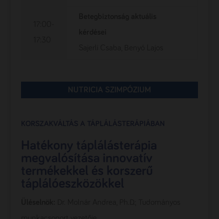
Betegbiztonság aktuális
17:00-
kérdései
17:30
Sajerli Csaba, Benyó Lajos
NUTRICIA SZIMPÓZIUM
KORSZAKVÁLTÁS A TÁPLÁLÁSTERÁPIÁBAN
Hatékony táplálásterápia
megvalósítása innovatív
termékekkel és korszerű
táplálóeszközökkel
Üléselnök:
Dr. Molnár Andrea, Ph.D.; Tudományos
munkacsoport vezetője