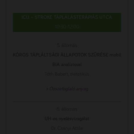
ICU – STROKE TÁP
LÁLÁSTERÁPIÁS UTCA
10:30-12:00
5. állomás
KÓROS TÁPLÁLTSÁGI ÁLLAPOTOK
SZŰRÉSE mobil
BIA analízissel
Tóth Babett, dietetikus
>
Összefoglaló anyag
6. állomás
UH-os nyelésvizsgálat
Dr. Csányi Attila