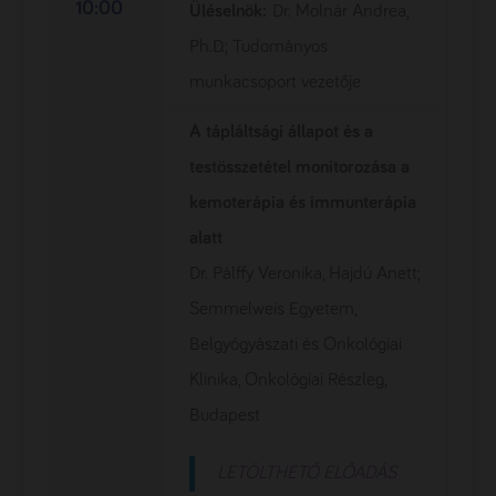
10:00
Üléselnök:
Dr. Molnár Andrea,
Ph.D.; Tudományos
munkacsoport vezetője
A tápláltsági állapot és a
testösszetétel monitorozása a
kemoterápia és immunterápia
alatt
Dr. Pálffy Veronika, Hajdú Anett;
Semmelweis Egyetem,
Belgyógyászati és Onkológiai
Klinika, Onkológiai Részleg,
Budapest
LETÖLTHETŐ ELŐADÁS