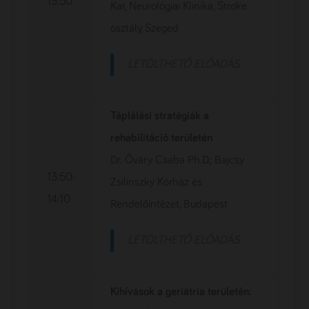
13:50
Kar, Neurológiai Klinika, Stroke
osztály, Szeged
LETÖLTHETŐ ELŐADÁS
Táplálási stratégiák a
rehabilitáció területén
Dr. Óváry Csaba Ph.D.; Bajcsy
13:50-
Zsilinszky Kórház és
14:10
Rendelőintézet, Budapest
LETÖLTHETŐ ELŐADÁS
Kihívások a geriátria területén: