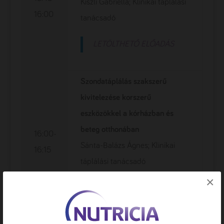
Kiszli Gabriella; Klinikai táplálási
16:00
tanácsadó
LETÖLTHETŐ ELŐADÁS
Szondatáplálás szakszerű
kivitelezése korszerű
eszközökkel a kórházban és
beteg otthonában
16:00-
Sánta-Balázs Ágnes; Klinikai
16:15
táplálási tanácsadó
×
LETÖLTHETŐ ELŐADÁS