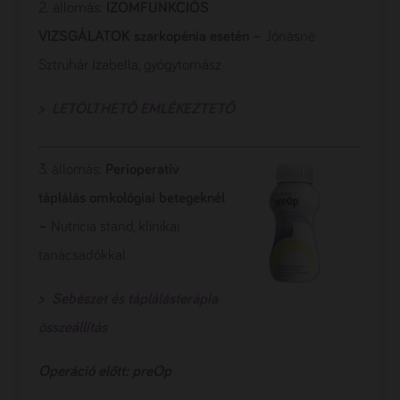
2. állomás:
IZOMFUNKCIÓS
VIZSGÁLATOK
szarkopénia
esetén –
Jónásné
Sztruhár Izabella, gyógytornász
> LETÖLTHETŐ EMLÉKEZTETŐ
3. állomás:
Perioperatív
táplálás
omkológiai
betegeknél
–
Nutricia stand, klinikai
tanácsadókkal
> Sebészet és táplálásterápia
összeállítás
Operáció előtt: preOp