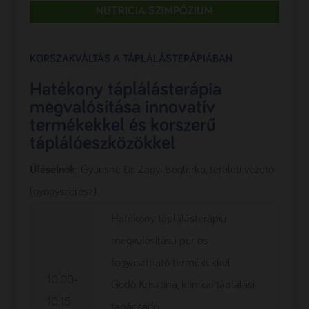
NUTRICIA SZIMPÓZIUM
KORSZAKVÁLTÁS A TÁPLÁLÁSTERÁPIÁBAN
Hatékony táplálásterápia
megvalósítása innovatív
termékekkel és korszerű
táplálóeszközökkel
Üléselnök:
Gyurisné Dr. Zagyi Boglárka, területi vezető
(gyógyszerész)
Hatékony táplálásterápia
megvalósítása per os
fogyasztható termékekkel
10:00-
Godó Krisztina, klinikai táplálási
10:15
tanácsadó