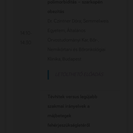
polimorbiditás – szarkopén
obezitás
Dr. Czintner Dóra; Semmelweis
Egyetem, Általános
14:10-
Orvostudományi Kar, Bőr-,
14:30
Nemikórtani és Bőronkológiai
Klinika, Budapest
LETÖLTHETŐ ELŐADÁS
Tévhitek versus legújabb
szakmai irányelvek a
májbetegek
fehérjeszükségletéről