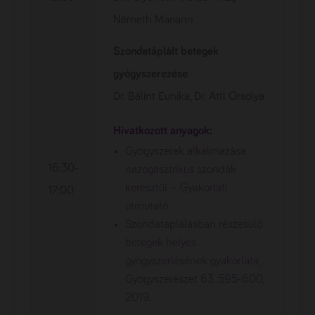
Németh Mariann
Szondatáplált betegek
gyógyszerezése
Dr. Bálint Eunika, Dr. Attl Orsolya
Hivatkozott anyagok:
Gyógyszerek alkalmazása
16:30-
nazogasztrikus szondák
keresztül – Gyakorlati
17:00
útmutató
Szondatáplálásban részesülő
betegek helyes
gyógyszerlésének gyakorlata,
Gyógyszerészet 63. 595-600,
2019.