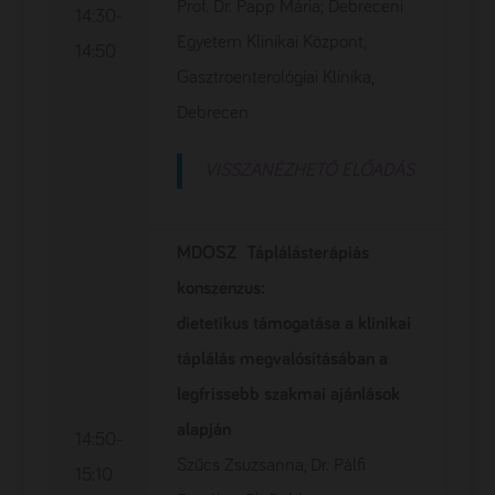
Prof. Dr. Papp Mária; Debreceni
14:30-
Egyetem Klinikai Központ,
14:50
Gasztroenterológiai Klinika,
Debrecen
VISSZANÉZHETŐ ELŐADÁS
MDOSZ Táplálásterápiás
konszenzus:
dietetikus támogatása a klinikai
táplálás megvalósításában a
legfrissebb szakmai ajánlások
alapján
14:50-
Szűcs Zsuzsanna, Dr. Pálfi
15:10