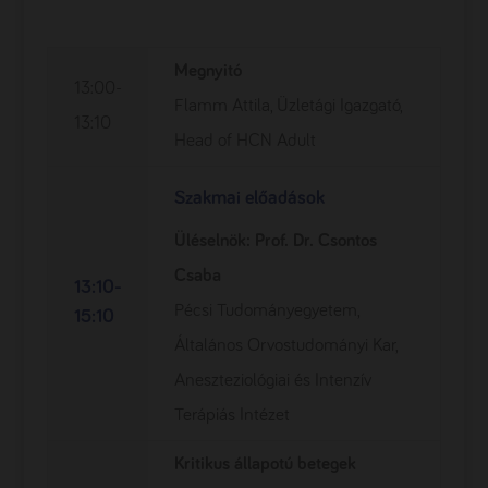
Megnyitó
13:00-
Flamm Attila, Üzletági Igazgató,
13:10
Head of HCN Adult
Szakmai előadások
Üléselnök: Prof. Dr. Csontos
Csaba
13:10-
Pécsi Tudományegyetem,
15:10
Általános Orvostudományi Kar,
Aneszteziológiai és Intenzív
Terápiás Intézet
Kritikus állapotú betegek