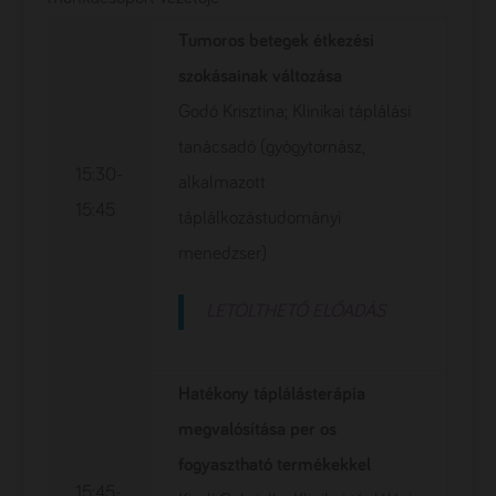
Tumoros betegek étkezési
szokásainak változása
Godó Krisztina; Klinikai táplálási
tanácsadó (gyógytornász,
15:30-
alkalmazott
15:45
táplálkozástudományi
menedzser)
LETÖLTHETŐ ELŐADÁS
Hatékony táplálásterápia
megvalósítása per os
fogyasztható termékekkel
15:45-