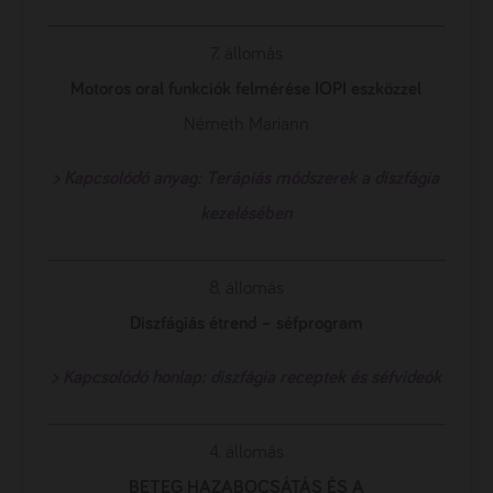
7. állomás
Motoros oral funkciók felmérése IOPI eszközzel
Németh Mariann
> Kapcsolódó anyag: Terápiás módszerek a diszfágia
kezelésében
8. állomás
Diszfágiás étrend – séfprogram
> Kapcsolódó honlap: diszfágia receptek és séfvideók
4. állomás
BETEG HAZABOCSÁTÁS ÉS A