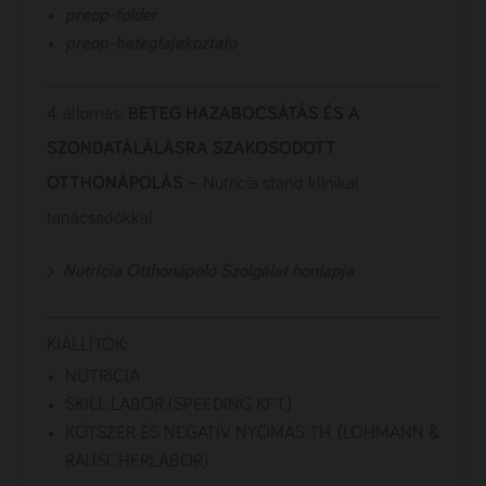
preop-folder
preop-betegtajekoztato
4. állomás:
BETEG HAZABOCSÁTÁS ÉS A
SZONDATÁLÁLÁSRA SZAKOSODOTT
OTTHONÁPOLÁS –
Nutricia stand klinikai
tanácsadókkal
> Nutricia Otthonápoló Szolgálat honlapja
KIÁLLÍTÓK:
NUTRICIA
SKILL LABOR (SPEEDING KFT.)
KÖTSZER ÉS NEGATÍV NYOMÁS TH. (LOHMANN &
RAUSCHERLABOR)