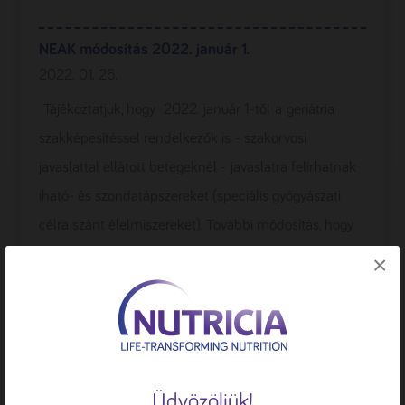
NEAK módosítás 2022. január 1.
2022. 01. 26.
Tájékoztatjuk, hogy 2022. január 1-től a geriátria
szakképesítéssel rendelkezők is - szakorvosi
javaslattal ellátott betegeknél - javaslatra felírhatnak
iható- és szondatápszereket (speciális gyógyászati ​​
célra szánt élelmiszereket). További módosítás, hogy
az EÜ90...
×
MMTT 2021. november 4-6.
🍪 Sütiket használunk
2021. 10. 25.
A böngészési élmény fokozása, a
Szeretettel ajánljuk figyelmébe a Magyar Mesterséges
Üdvözöljük!
személyre szabott hirdetések vagy