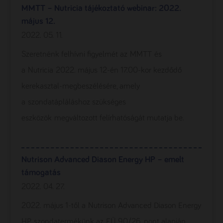
MMTT – Nutricia tájékoztató webinar: 2022.
május 12.
2022. 05. 11.
Szeretnénk felhívni figyelmét az MMTT és
a Nutricia 2022. május 12-én 17.00-kor kezdődő
kerekasztal-megbeszélésére, amely
a szondatápláláshoz szükséges
eszközök megváltozott felírhatóságát mutatja be.
Nutrison Advanced Diason Energy HP – emelt
támogatás
2022. 04. 27.
2022. május 1-től a Nutrison Advanced Diason Energy
HP szondatermékünk az EÜ 90/26. pont alapján