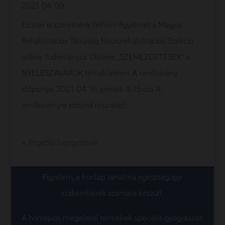
2021. 04. 09.
Ezúton is szeretnénk felhívni figyelmét a Magyar
Rehabilitációs Társaság Neurorehabilitációs Szekció
online Tudományos Ülésére „SZEMEZGETÉSEK” a
NYELÉSZAVAROK témakörében A rendezvény
időpontja: 2021. 04. 16. péntek 9-15 óra A
rendezvényre történő részvétel:...
« Régebbi bejegyzések
Figyelem, a honlap tartalma egészségügyi
szakemberek számára készült.
A honlapon megjelenő termékek speciális gyógyászati