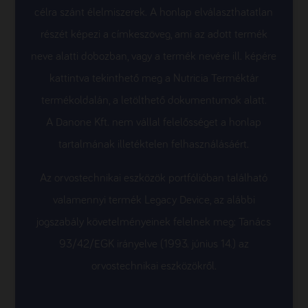
célra szánt élelmiszerek. A honlap elválaszthatatlan
részét képezi a címkeszöveg, ami az adott termék
neve alatti dobozban, vagy a termék nevére ill. képére
kattintva tekinthető meg a Nutricia Terméktár
termékoldalán, a letölthető dokumentumok alatt.
A Danone Kft. nem vállal felelősséget a honlap
tartalmának illetéktelen felhasználásáért.
Az orvostechnikai eszközök portfólióban található
valamennyi termék Legacy Device, az alábbi
jogszabály követelményeinek felelnek meg: Tanács
93/42/EGK irányelve (1993. június 14.) az
orvostechnikai eszközökről.