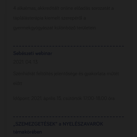
4 alkalmas, akkreditált online előadás sorozatát a
táplálásterápia kiemelt szerepéről a
gyermekgyógyászat különböző területein
Sebészeti webinar
2021. 04. 13.
Szénhidrát feltöltés jelentősége és gyakorlata műtét
előtt
Időpont: 2021. április 15. csütörtök 17.00-18.00 óra
„SZEMEZGETÉSEK” a NYELÉSZAVAROK
témakörében