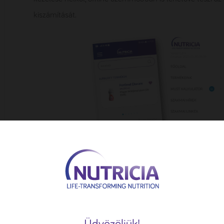
kiszámítását.
Ismerje meg a Nutricia Termékválasztó applikáció felhasz
Az applikációban a MUST szűrés a
nyitólapról
vagy a
Men