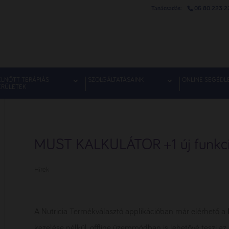
06 80 223 2
ELNŐTT TERÁPIÁS
SZOLGÁLTATÁSAINK
ONLINE SEGÉDL
ERÜLETEK
MUST KALKULÁTOR +1 új funkció
Hírek
A Nutricia Termékválasztó applikációban már elérhető a
kezelése nélkül, offline üzemmódban is lehetővé teszi a