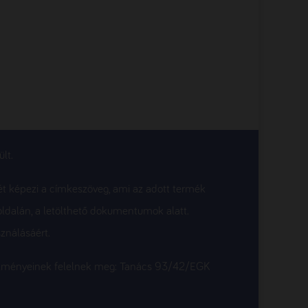
lt.
ét képezi a címkeszöveg, ami az adott termék
oldalán, a letölthető dokumentumok alatt.
ználásáért.
etelményeinek felelnek meg: Tanács 93/42/EGK