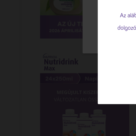
🍪 Sütiket 
A böngészési élm
Az alá
valamint a forga
dolgozó
TESTRESZAB