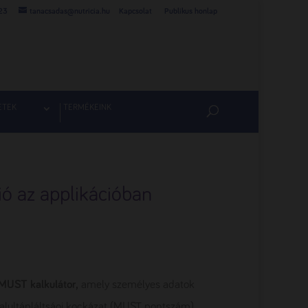
23
tanacsadas@nutricia.hu
Kapcsolat
Publikus honlap
ETEK
TERMÉKEINK
 az applikációban
MUST kalkulátor,
amely személyes adatok
z alultápláltsági kockázat (MUST pontszám)