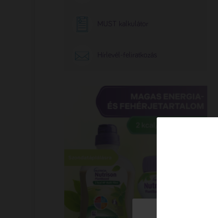
MUST kalkulátor
Hírlevél-feliratkozás