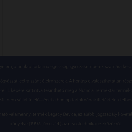
gyelem, a honlap tartalma egészségügyi szakemberek számára készü
gyászati célra szánt élelmiszerek. A honlap elválaszthatatlan rész
re ill. képére kattintva tekinthető meg a Nutricia Terméktár termék
ft. nem vállal felelősséget a honlap tartalmának illetéktelen felhas
álható valamennyi termék Legacy Device, az alábbi jogszabály köv
irányelve (1993. június 14.) az orvostechnikai eszközökről.