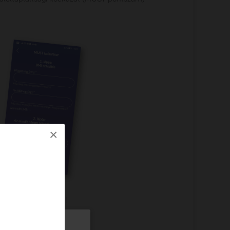
×
nálóbarát funkcióit!
üpontból
érhető el.