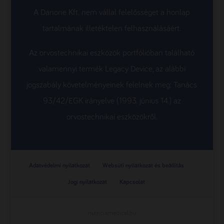
A Danone Kft. nem vállal felelősséget a honlap
tartalmának illetéktelen felhasználásáért.
Az orvostechnikai eszközök portfólióban található
valamennyi termék Legacy Device, az alábbi
jogszabály követelményeinek felelnek meg: Tanács
93/42/EGK irányelve (1993. június 14.) az
orvostechnikai eszközökről.
Adatvédelmi nyilatkozat
Websüti nyilatkozat és beállítás
Jogi nyilatkozat
Kapcsolat
nutriciamedical.hu