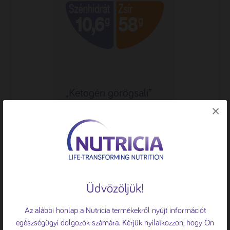
„Ketogén görögsali”
×
🍪 Sütiket használunk
A böngészési élmény fokozása, a
Üdvözöljük!
személyre szabott hirdetések vagy
tartalmak megjelenítése, valamint a
Az alábbi honlap a Nutricia termékekről nyújt információt
forgalom elemzése érdekében sütiket
egészségügyi dolgozók számára. Kérjük nyilatkozzon, hogy Ön
használunk.
Süti tájékoztató