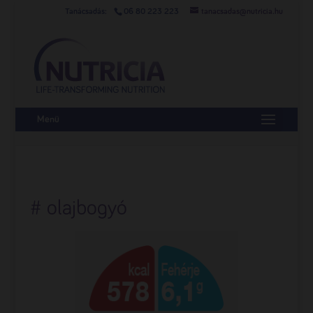
06 80 223 223
tanacsadas@nutricia.hu
Menü
# olajbogyó