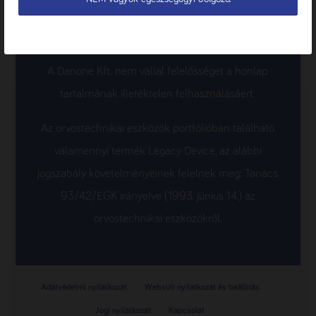
neve alatti dobozban, vagy a termék nevére ill. képére
kattintva tekinthető meg a Nutricia Terméktár
termékoldalán, a letölthető dokumentumok alatt.
A Danone Kft. nem vállal felelősséget a honlap
tartalmának illetéktelen felhasználásáért.
Az orvostechnikai eszközök portfólióban található
valamennyi termék Legacy Device, az alábbi
jogszabály követelményeinek felelnek meg: Tanács
93/42/EGK irányelve (1993. június 14.) az
orvostechnikai eszközökről.
Adatvédelmi nyilatkozat
Websüti nyilatkozat és beállítás
Jogi nyilatkozat
Kapcsolat