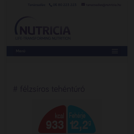
06 80 223 223
tanacsadas@nutricia.hu
Menü
# félzsíros tehéntúró