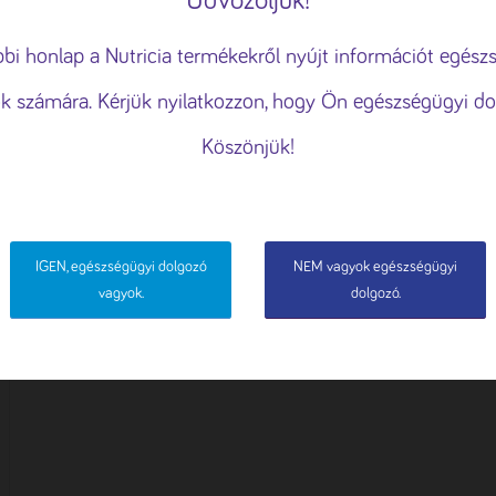
Üdvözöljük!
használunk
ény fokozása, a személyre szabott hirdetések vagy tartalmak me
bbi honlap a Nutricia termékekről nyújt információt egész
lom elemzése érdekében sütiket használunk.
Süti tájékoztató
k számára. Kérjük nyilatkozzon, hogy Ön egészségügyi do
ÁS
ELUTASÍTÁS
ÖSSZES 
Köszönjük!
IGEN, egészségügyi dolgozó
NEM vagyok egészségügyi
vagyok.
dolgozó.