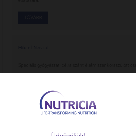
ellátására.
TOVÁBB
Milumil Nenatal
Speciális gyógyászati célra szánt élelmiszer koraszülött 
ellátására.
TOVÁBB