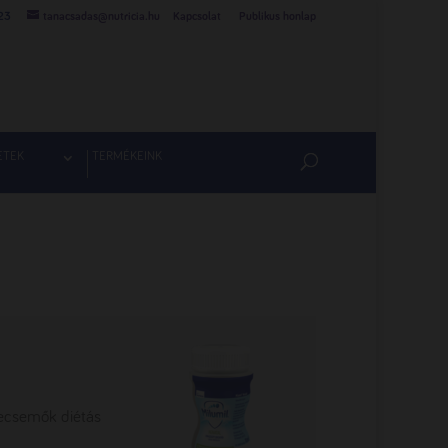
23
tanacsadas@nutricia.hu
Kapcsolat
Publikus honlap
ETEK
TERMÉKEINK
csecsemők diétás