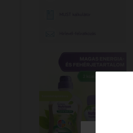
MUST kalkulátor
Hírlevél-feliratkozás