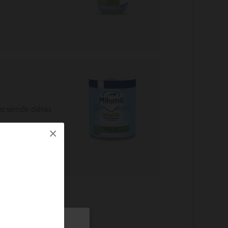
csecsemők diétás
×