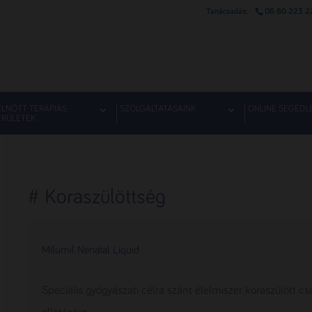
06 80 223 2
ELNŐTT TERÁPIÁS
SZOLGÁLTATÁSAINK
ONLINE SEGÉDL
ERÜLETEK
# Koraszülöttség
Milumil Nenatal Liquid
Speciális gyógyászati célra szánt élelmiszer koraszülött 