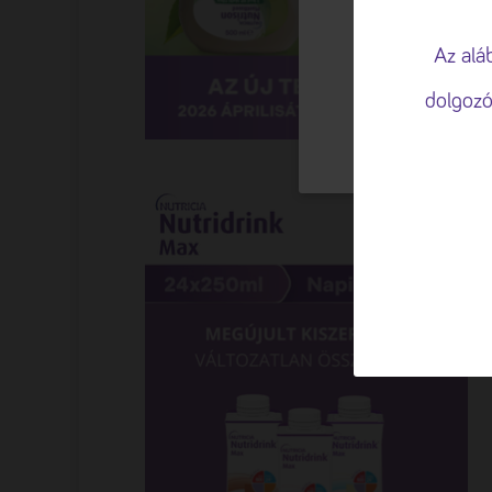
🍪 Sütiket 
A böngészési élm
Az alá
valamint a forga
dolgozó
TESTRESZAB