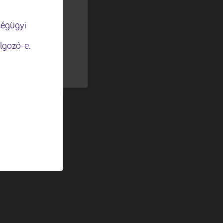
gjelenítése,
ségügyi
lgozó-e.
ELFOGADÁSA