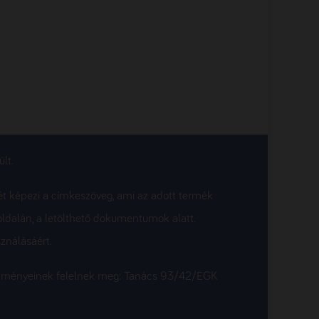
lt.
ét képezi a címkeszöveg, ami az adott termék
oldalán, a letölthető dokumentumok alatt.
ználásáért.
etelményeinek felelnek meg: Tanács 93/42/EGK