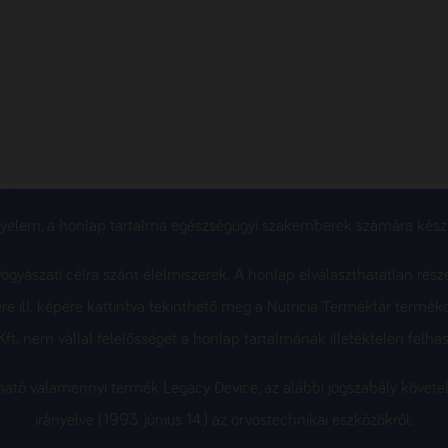
gyelem, a honlap tartalma egészségügyi szakemberek számára készü
gyászati célra szánt élelmiszerek. A honlap elválaszthatatlan rész
re ill. képére kattintva tekinthető meg a Nutricia Terméktár termék
ft. nem vállal felelősséget a honlap tartalmának illetéktelen felhas
álható valamennyi termék Legacy Device, az alábbi jogszabály köv
irányelve (1993. június 14.) az orvostechnikai eszközökről.