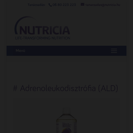
06 80 223 223
tanacsadas@nutricia.hu
Menü
# Adrenoleukodisztrófia (ALD)