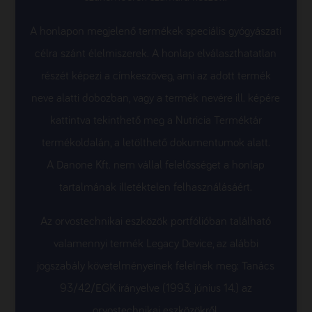
A honlapon megjelenő termékek speciális gyógyászati
célra szánt élelmiszerek. A honlap elválaszthatatlan
részét képezi a címkeszöveg, ami az adott termék
neve alatti dobozban, vagy a termék nevére ill. képére
kattintva tekinthető meg a Nutricia Terméktár
termékoldalán, a letölthető dokumentumok alatt.
A Danone Kft. nem vállal felelősséget a honlap
tartalmának illetéktelen felhasználásáért.
Az orvostechnikai eszközök portfólióban található
valamennyi termék Legacy Device, az alábbi
jogszabály követelményeinek felelnek meg: Tanács
93/42/EGK irányelve (1993. június 14.) az
orvostechnikai eszközökről.