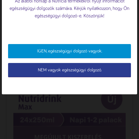
Az alábbi honlap a Nutricia termékekről nyújt információt
forgalom elemzése érdekében sütiket
egészségügyi dolgozók számára. Kérjük nyilatkozzon, hogy Ön
használunk.
Süti tájékoztató
egészségügyi dolgozó-e. Köszönjük!
ÖSSZES ELFOGADÁSA
ELUTASÍTÁS
IGEN, egészségügyi dolgozó vagyok.
TESTRESZABÁS
NEM vagyok egészségügyi dolgozó.