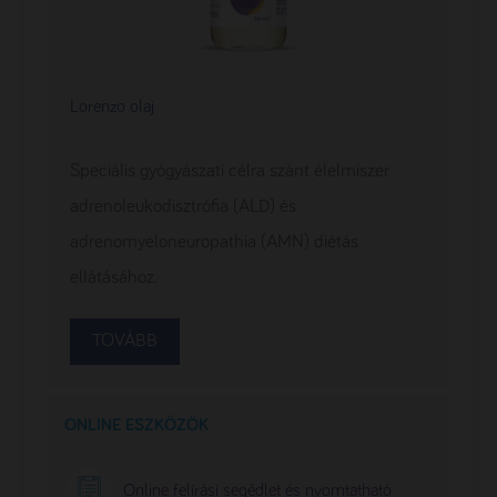
Lorenzo olaj
Speciális gyógyászati célra szánt élelmiszer
adrenoleukodisztrófia (ALD) és
adrenomyeloneuropathia (AMN) diétás
ellátásához.
TOVÁBB
ONLINE ESZKÖZÖK
Online felírási segédlet és nyomtatható