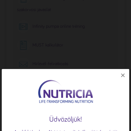
szakorvosi javaslat
Infinity pumpa online tréning
MUST kalkulátor
Hírlevél-feliratkozás
×
🍪 Sütiket használunk
A böngészési élmény fokozása, a
Üdvözöljük!
személyre szabott hirdetések vagy
tartalmak megjelenítése, valamint a