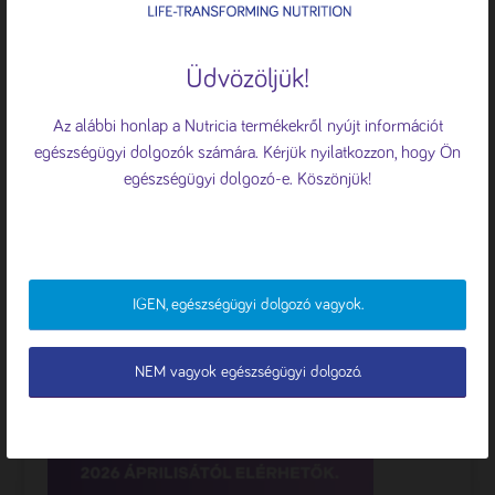
🍪 Sütiket használunk
A böngészési élmény fokozása, a
Üdvözöljük!
személyre szabott hirdetések vagy
tartalmak megjelenítése, valamint a
Az alábbi honlap a Nutricia termékekről nyújt információt
forgalom elemzése érdekében sütiket
egészségügyi dolgozók számára. Kérjük nyilatkozzon, hogy Ön
használunk.
Süti tájékoztató
egészségügyi dolgozó-e. Köszönjük!
ÖSSZES ELFOGADÁSA
ELUTASÍTÁS
IGEN, egészségügyi dolgozó vagyok.
TESTRESZABÁS
NEM vagyok egészségügyi dolgozó.