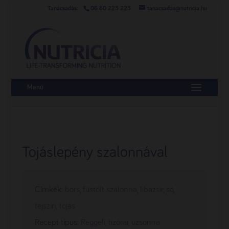
06 80 223 223
tanacsadas@nutricia.hu
Menü
Tojáslepény szalonnával
Címkék:
bors
,
füstölt szalonna
,
libazsír
,
só
,
tejszín
,
tojás
Recept típus:
Reggeli, tízórai, uzsonna