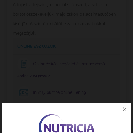
A tojást, a tejszínt, a speciális tápszert, a sót és a
borsot összekeverjük, majd zsíron palacsintasütőben
kisütjük. A szintén kisütött szalonnadarabokkal
megszórjuk.
ONLINE ESZKÖZÖK
Online felírási segédlet és nyomtatható
szakorvosi javaslat
Infinity pumpa online tréning
×
MUST kalkulátor
Hírlevél-feliratkozás