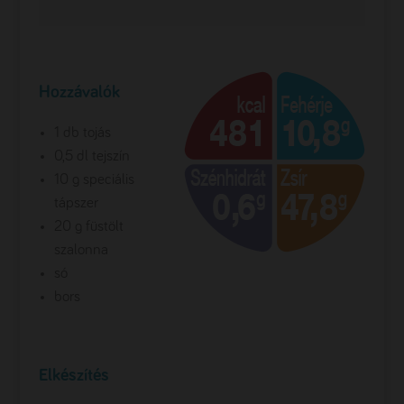
Hozzávalók
1 db tojás
0,5 dl tejszín
10 g speciális
tápszer
20 g füstölt
szalonna
só
bors
Elkészítés