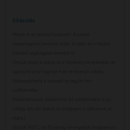
Elkészítés
Mérjük ki az összes hozzávalót. A száraz
alapanyagokat keverjük össze. A tojást és a tejszínt
habverő segítségével keverjük ki.
Öntsük össze a száraz és a folyékony keverékeket, de
ügyeljünk arra, hogy ezt már ne keverjük sokáig.
Válasszuk ketté a masszát és tegyük fém
sütőformába.
(Használhatunk alkalomhoz illő sütőformákat is, pl.:
csillag, szív, stb. alakút, és sütőpapírt is rakhatunk az
aljára.)
Süssük 160°C-on 15 percig, ne engedjük megbarnulni.