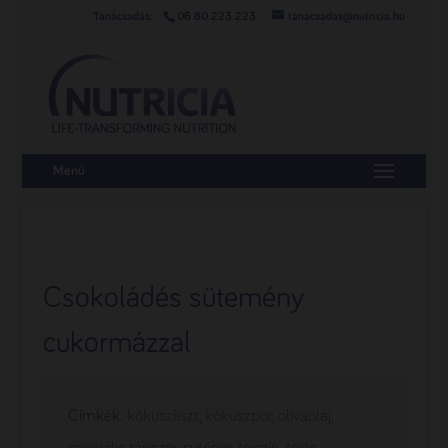
06 80 223 223
tanacsadas@nutricia.hu
Menü
Csokoládés sütemény
cukormázzal
Címkék:
kókuszliszt
,
kókuszpor
,
olívaolaj
,