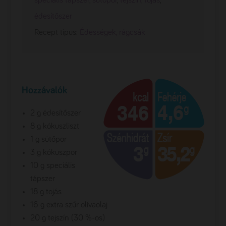
speciális tápszer
,
sütőpor
,
tejszín
,
tojás
,
édesítőszer
Recept típus:
Édességek, rágcsák
Hozzávalók
2 g édesítőszer
8 g kókuszliszt
1 g sütőpor
3 g kókuszpor
10 g speciális
tápszer
18 g tojás
16 g extra szűr olívaolaj
20 g tejszín (30 %-os)