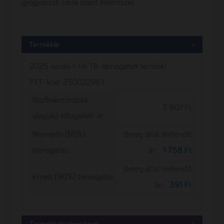
gyógyászati célra szánt élelmiszer.
Termékár
2025. április 1-től TB-támogatott termék!
TTT- kód: 230022961
Közfinanszírozás
3 907 Ft
alapjául elfogadott ár:
Normatív (55%)
Beteg által térítendő
támogatás
ár:
1 758 Ft
Beteg által térítendő
Emelt (90%)
támogatás
ár:
391 Ft