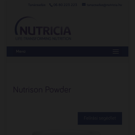
06 80 223 223
tanacsadas@nutricia.hu
Menü
Nutrison Powder
Felírási segédlet