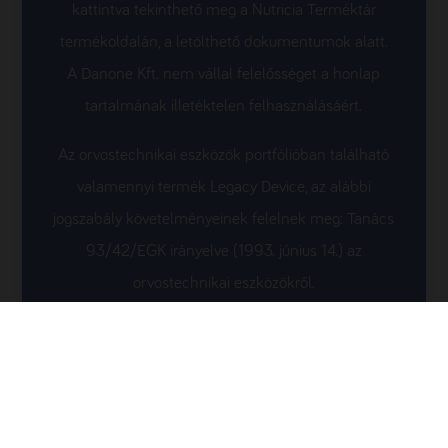
kattintva tekinthető meg a Nutricia Terméktár
kolin
165 mg
35,6 mg
termékoldalán, a letölthető dokumentumok alatt.
320
A Danone Kft. nem vállal felelősséget a honlap
ozmolaritás
mOsmol/l
tartalmának illetéktelen felhasználásáért.
Az orvostechnikai eszközök portfólióban található
valamennyi termék Legacy Device, az alábbi
jogszabály követelményeinek felelnek meg: Tanács
93/42/EGK irányelve (1993. június 14.) az
orvostechnikai eszközökről.
Adatvédelmi nyilatkozat
Websüti nyilatkozat és beállítás
Jogi nyilatkozat
Kapcsolat