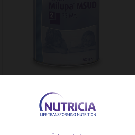
Leírás
Speciális gyógyászati célra szánt élelmiszer jávorfaszörp bet
felett.
Terméktulajdonságok