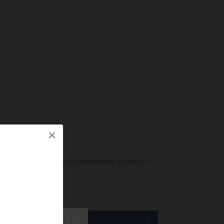
×
egség diétás ellátására gyermeknek 1 éves kor