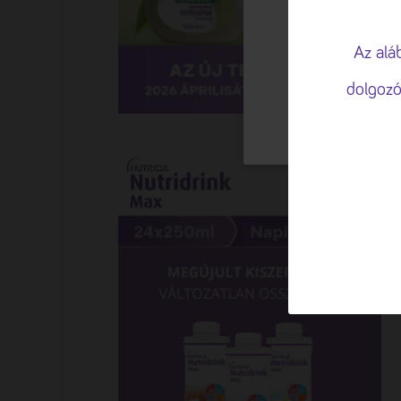
🍪 Sütiket 
A böngészési élm
Az alá
valamint a forga
dolgozó
TESTRESZAB