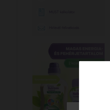
MUST kalkulátor
Hírlevél-feliratkozás