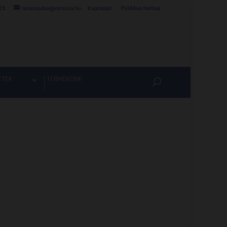
23
tanacsadas@nutricia.hu
Kapcsolat
Publikus honlap
ETEK
TERMÉKEINK