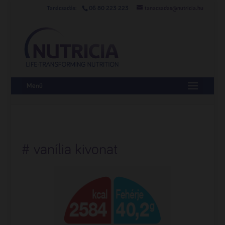
06 80 223 223
tanacsadas@nutricia.hu
Menü
# vanília kivonat