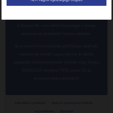
neve alatti dobozban, vagy a termék nevére ill. képére
kattintva tekinthető meg a Nutricia Terméktár
termékoldalán, a letölthető dokumentumok alatt.
A Danone Kft. nem vállal felelősséget a honlap
tartalmának illetéktelen felhasználásáért.
Az orvostechnikai eszközök portfólióban található
valamennyi termék Legacy Device, az alábbi
jogszabály követelményeinek felelnek meg: Tanács
93/42/EGK irányelve (1993. június 14.) az
orvostechnikai eszközökről.
Adatvédelmi nyilatkozat
Websüti nyilatkozat és beállítás
Jogi nyilatkozat
Kapcsolat