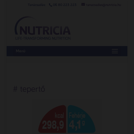
06 80 223 223
tanacsadas@nutricia.hu
Menü
# tepertő