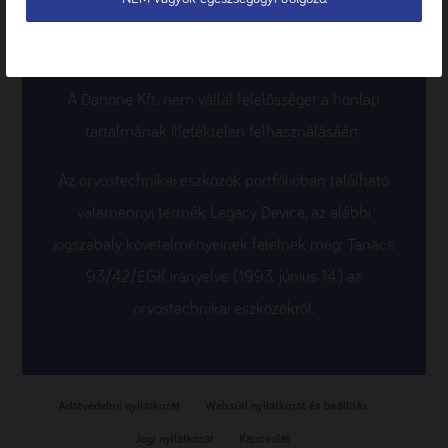
neve alatti dobozban, vagy a termék nevére ill. képére
kattintva tekinthető meg a Nutricia Terméktár
termékoldalán, a letölthető dokumentumok alatt.
A Danone Kft. nem vállal felelősséget a honlap
tartalmának illetéktelen felhasználásáért.
Az orvostechnikai eszközök portfólióban található
valamennyi termék Legacy Device, az alábbi
jogszabály követelményeinek felelnek meg: Tanács
93/42/EGK irányelve (1993. június 14.) az
orvostechnikai eszközökről.
Adatvédelmi nyilatkozat
Websüti nyilatkozat és beállítás
Jogi nyilatkozat
Kapcsolat