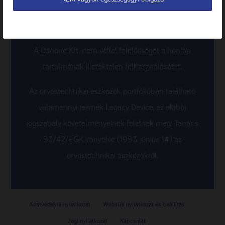
neve alatti dobozban, vagy a termék nevére ill. képére
kattintva tekinthető meg a Nutricia Terméktár
termékoldalán, a letölthető dokumentumok alatt.
A Danone Kft. nem vállal felelősséget a honlap
tartalmának illetéktelen felhasználásáért.
Az orvostechnikai eszközök portfólióban található
valamennyi termék Legacy Device, az alábbi
jogszabály követelményeinek felelnek meg: Tanács
93/42/EGK irányelve (1993. június 14.) az
orvostechnikai eszközökről.
Adatvédelmi nyilatkozat
Websüti nyilatkozat és beállítás
Jogi nyilatkozat
Kapcsolat