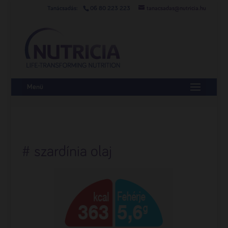
06 80 223 223
tanacsadas@nutricia.hu
Menü
# szardínia olaj