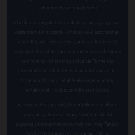
szakemberek számára készült.
A honlapon megjelenő termékek speciális gyógyászati
célra szánt élelmiszerek. A honlap elválaszthatatlan
részét képezi a címkeszöveg, ami az adott termék
neve alatti dobozban, vagy a termék nevére ill. képére
kattintva tekinthető meg a Nutricia Terméktár
termékoldalán, a letölthető dokumentumok alatt.
A Danone Kft. nem vállal felelősséget a honlap
tartalmának illetéktelen felhasználásáért.
Az orvostechnikai eszközök portfólióban található
valamennyi termék Legacy Device, az alábbi
jogszabály követelményeinek felelnek meg: Tanács
93/42/EGK irányelve (1993. június 14.) az