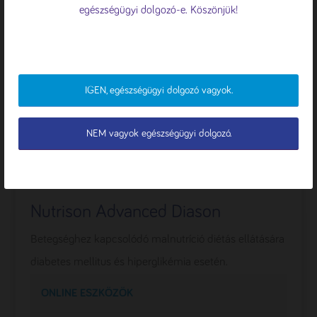
egészségügyi dolgozó-e. Köszönjük!
ÖSSZES ELFOGADÁSA
ELUTASÍTÁS
IGEN, egészségügyi dolgozó vagyok.
TESTRESZABÁS
NEM vagyok egészségügyi dolgozó.
Nutrison Advanced Diason
Betegséghez kapcsolódó malnutríció diétás ellátására
diabetes mellitus és hiperglikémia esetén.
ONLINE ESZKÖZÖK