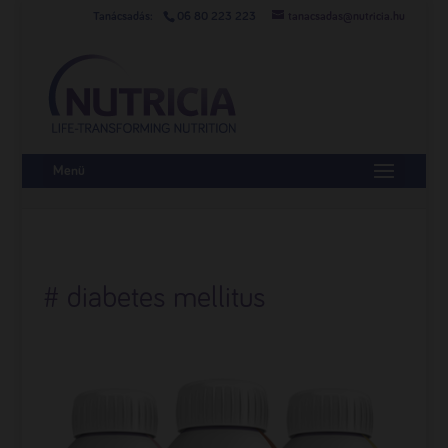
06 80 223 223
tanacsadas@nutricia.hu
Menü
# diabetes mellitus