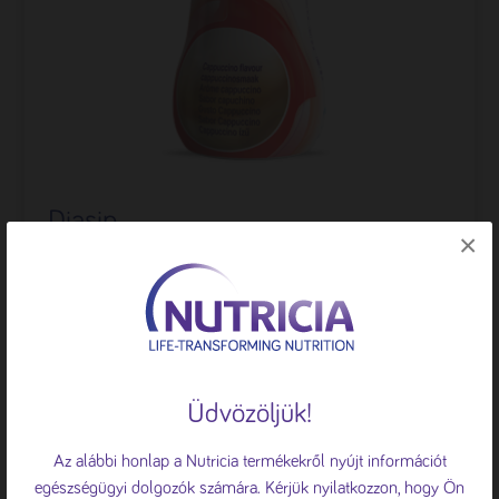
Diasip
×
Normál energiatartalmú, rostot tartalmazó, teljes
értékű speciális élelmiszer, betegséghez kapcsolódó
malnutríció esetén, különösen ajánlott hiperglikémia
🍪 Sütiket használunk
vagy diabetes mellitus fennállásakor.
A böngészési élmény fokozása, a
Üdvözöljük!
személyre szabott hirdetések vagy
tartalmak megjelenítése, valamint a
Az alábbi honlap a Nutricia termékekről nyújt információt
forgalom elemzése érdekében sütiket
egészségügyi dolgozók számára. Kérjük nyilatkozzon, hogy Ön
használunk.
Süti tájékoztató